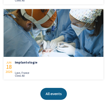
Clinic All
Implantologie
JUN
18
2026
Lyon, France
Clinic All
All events