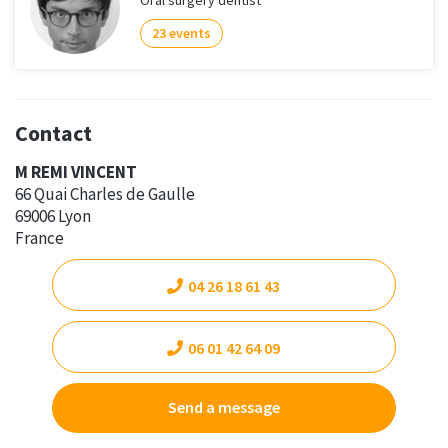
23 events
Contact
M REMI VINCENT
66 Quai Charles de Gaulle
69006 Lyon
France
04 26 18 61 43
06 01 42 64 09
Send a message