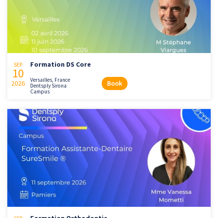
Formation DS Core
SEP
10
Versailles, France
2026
Book
Dentsply Sirona
Campus
Formation Orthodontie