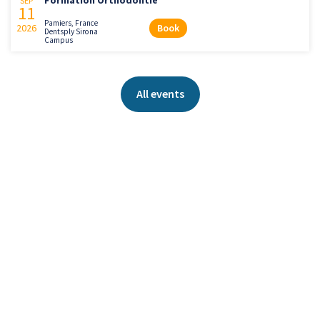
SEP
11
Pamiers, France
2026
Book
Dentsply Sirona
Campus
All events