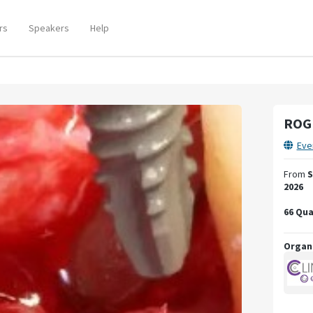
rs
Speakers
Help
ROG 
Eve
From
S
2026
66 Qua
Organ