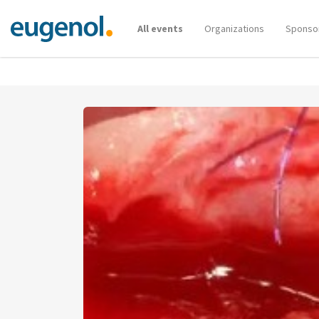
All events
Organizations
Sponso