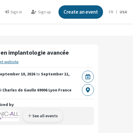
Create an event
Sign in
Sign up
FR
USA
en implantologie avancée
nt website
eptember 10, 2026
to
September 11,
i Charles de Gaulle
69006 Lyon
France
ized by
See all events