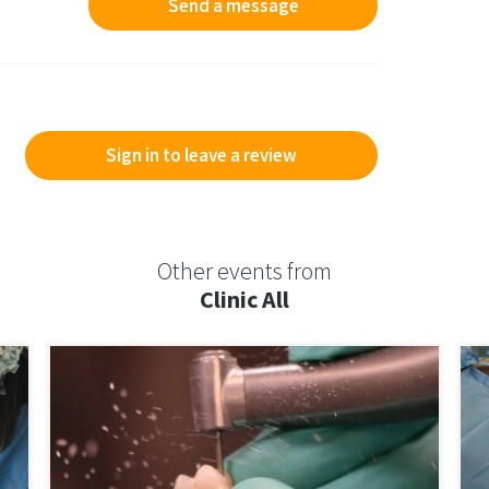
Send a message
Sign in to leave a review
Other events from
Clinic All