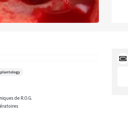
plantology
hniques de R.O.G.
pératoires