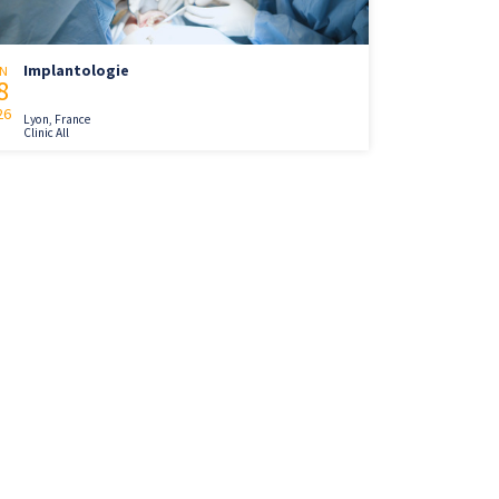
Implantologie
N
8
26
Lyon, France
Clinic All