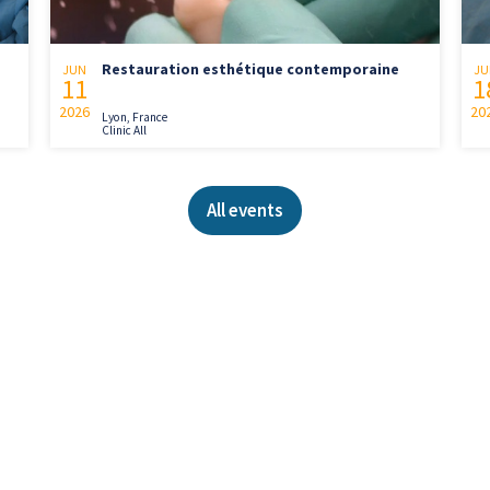
Restauration esthétique contemporaine
JUN
JU
11
1
2026
20
Lyon, France
Clinic All
All events