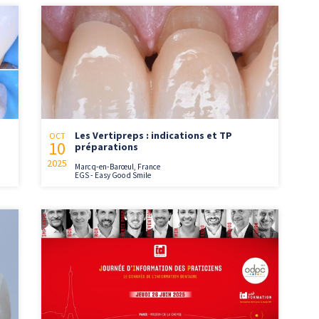
Les Vertipreps : indications et TP
OCT
10
préparations
2025
Marcq-en-Barœul, France
EGS - Easy Good Smile