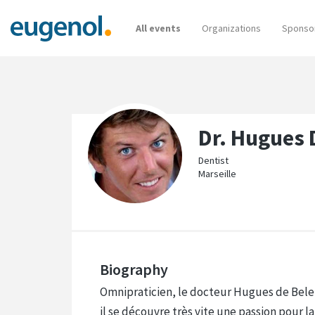
All events
Organizations
Sponso
Dr. Hugues
Dentist
Marseille
Biography
Omnipraticien, le docteur Hugues de Belene
il se découvre très vite une passion pour l