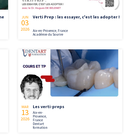
ne
Verti Prep : les essayer, c'est les adopter !
JUN
03
2026
Aix-en-Provence, France
Académie du Sourire
Les verti-preps
MAR
13
Aix-en-
Provence,
2026
France
Dentart
formation