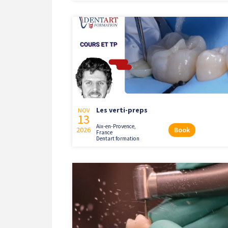
Les verti-preps
NOV
13
Aix-en-Provence,
2026
Book
France
Dentart formation