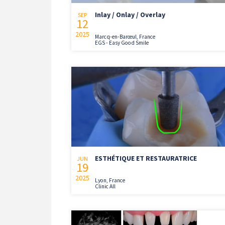
Inlay / Onlay / Overlay
SEP
12
2025
Marcq-en-Barœul, France
EGS - Easy Good Smile
ESTHÉTIQUE ET RESTAURATRICE
JUN
19
2025
Lyon, France
Clinic All