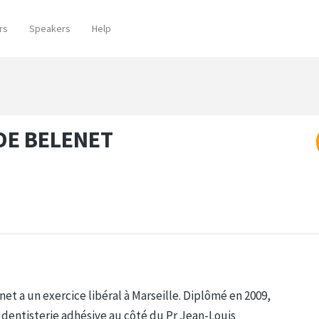
rs
Speakers
Help
 DE BELENET
t a un exercice libéral à Marseille. Diplômé en 2009,
a dentisterie adhésive au côté du Pr Jean-Louis