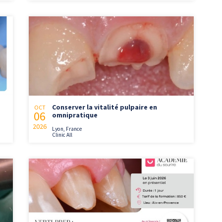
Conserver la vitalité pulpaire en
OCT
06
omnipratique
2026
Lyon, France
Clinic All