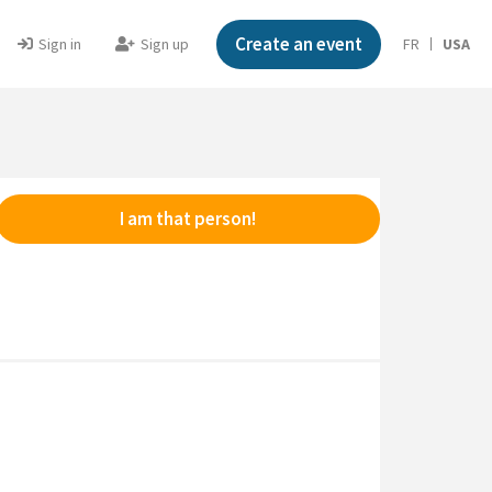
Create an event
Sign in
Sign up
FR
USA
I am that person!