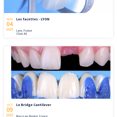
Les facettes - LYON
NOV
04
2025
Lyon, France
Clinic All
Le Bridge Cantilever
OCT
09
2025
Marcq-en-Barœul, France