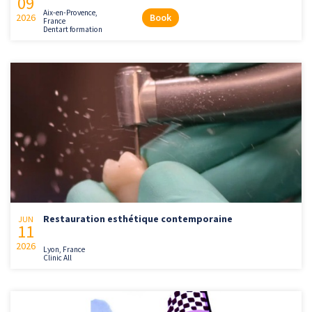
09
Aix-en-Provence,
2026
Book
France
Dentart formation
Restauration esthétique contemporaine
JUN
11
2026
Lyon, France
Clinic All