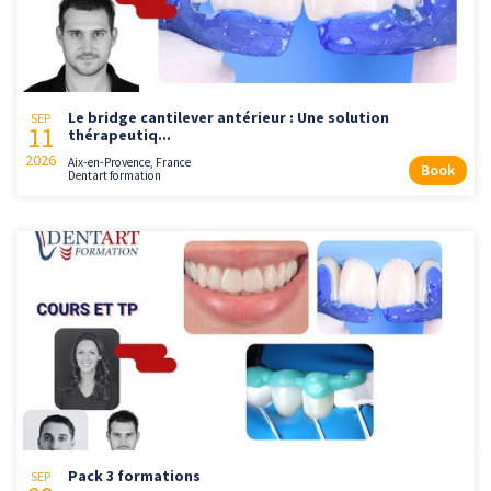
Le bridge cantilever antérieur : Une solution
SEP
11
thérapeutiq...
2026
Aix-en-Provence, France
Book
Dentart formation
Pack 3 formations
SEP