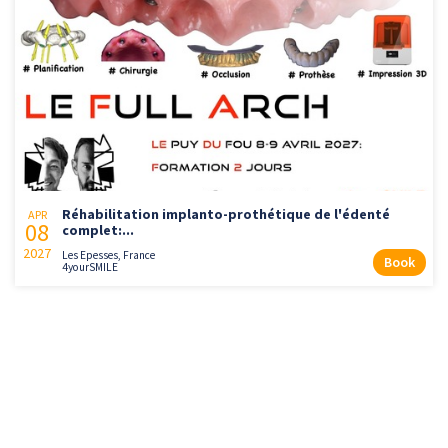
Réhabilitation implanto-prothétique de l'édenté
APR
08
complet:...
2027
Les Epesses, France
Book
4yourSMILE