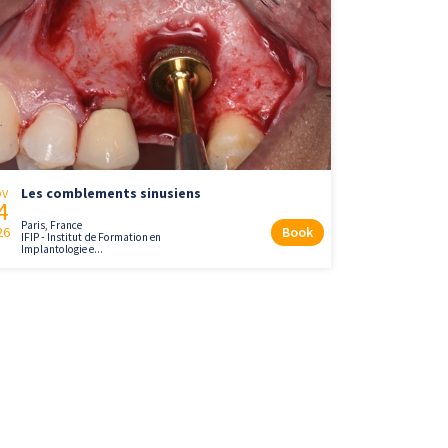
Les comblements sinusiens
OV
4
Paris, France
26
Book
IFIP - Institut de Formation en
Implantologie e...