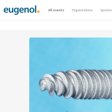
All events
Organizations
Sponso