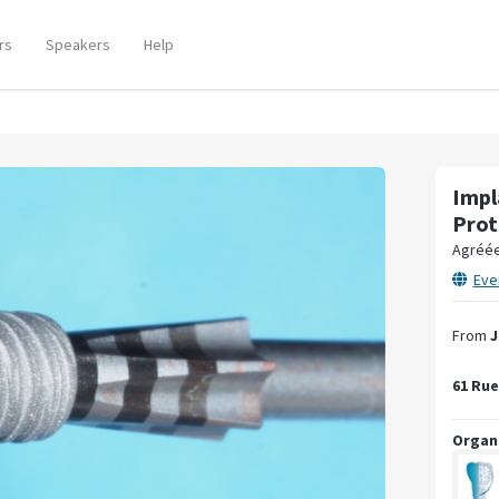
rs
Speakers
Help
Impl
Prot
Agréé
Eve
From
J
61 Rue
Organ