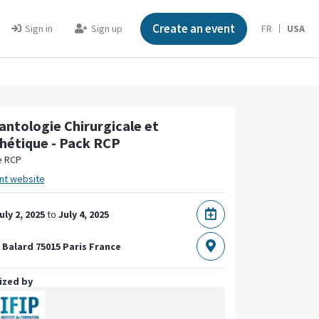
Create an event
Sign in
Sign up
FR
USA
antologie Chirurgicale et
hétique - Pack RCP
e RCP
nt website
uly 2, 2025
to
July 4, 2025
 Balard
75015 Paris
France
ized by