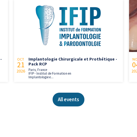
-
Implantologie Chirurgicale et Prothétique -
OCT
N
21
0
Pack RCP
Paris, France
2026
20
IFIP - Institut de Formation en
Implantologie e...
All events