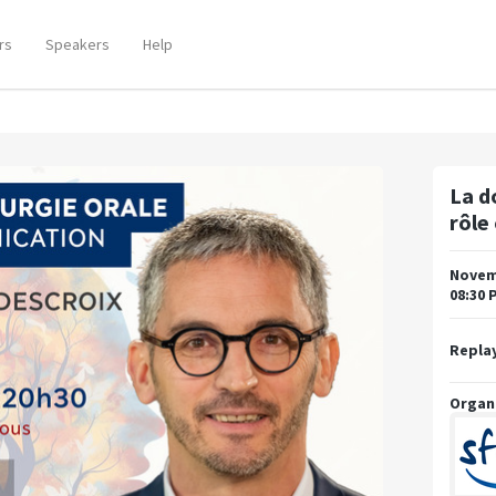
rs
Speakers
Help
La do
rôle
Novemb
08:30 
Replay
Organ