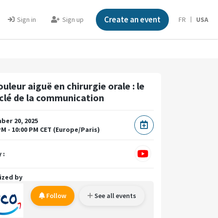
Create an event
Sign in
Sign up
FR
USA
uleur aiguë en chirurgie orale : le
 clé de la communication
er 20, 2025
PM - 10:00 PM CET (Europe/Paris)
 :
ized by
Follow
See all events