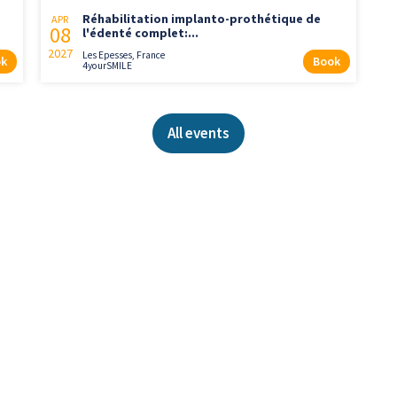
Réhabilitation implanto-prothétique de
APR
08
l'édenté complet:...
2027
Les Epesses, France
k
Book
4yourSMILE
All events