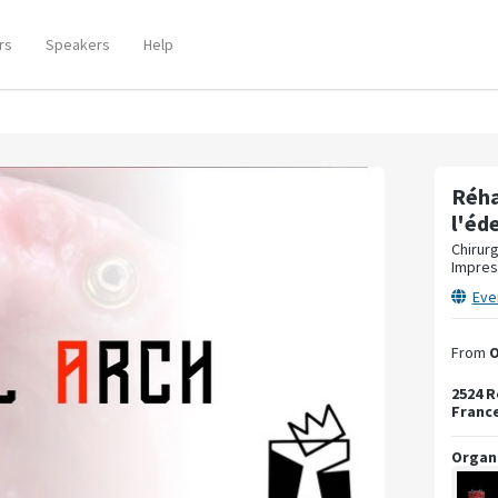
rs
Speakers
Help
Réha
l'éd
Chirurg
Impres
Eve
From
O
2524 
Franc
Organ