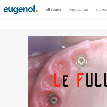
All events
Organizations
Sponso