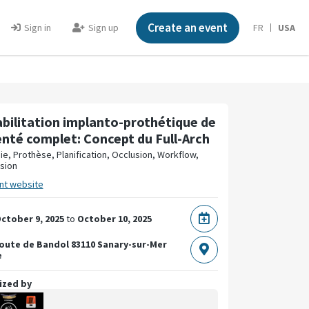
Create an event
Sign in
Sign up
FR
USA
bilitation implanto-prothétique de
enté complet: Concept du Full-Arch
ie, Prothèse, Planification, Occlusion, Workflow,
sion
nt website
ctober 9, 2025
to
October 10, 2025
Route de Bandol
83110 Sanary-sur-Mer
e
ized by