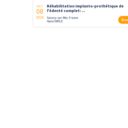
Réhabilitation implanto-prothétique de
OCT
08
l'édenté complet: ...
2026
Sanary-sur-Mer, France
Boo
4yourSMILE