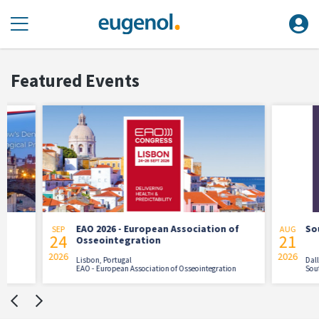
Featured Events
EAO 2026 - European Association of
Southwes
SEP
AUG
24
21
Osseointegration
2026
2026
Lisbon, Portugal
Dallas, TX
EAO - European Association of Osseointegration
Southwest De