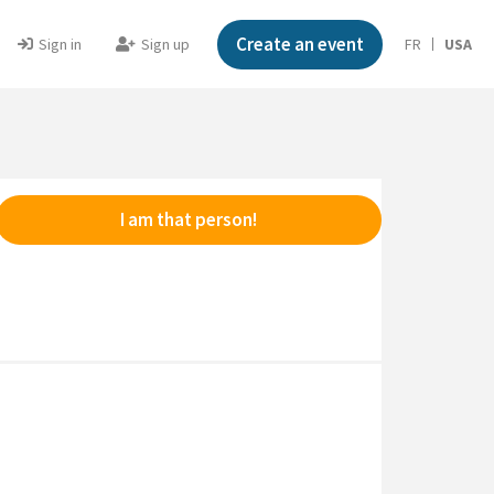
Create an event
Sign in
Sign up
FR
USA
I am that person!