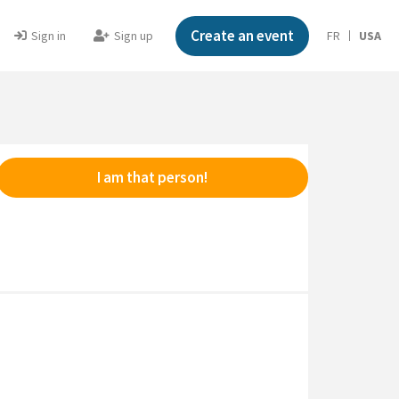
Create an event
Sign in
Sign up
FR
USA
I am that person!