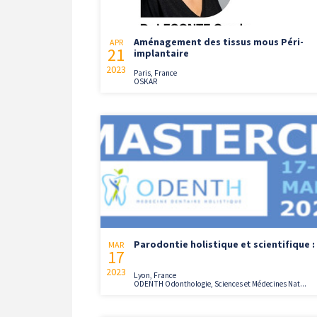
Aménagement des tissus mous Péri-
APR
21
implantaire
2023
Paris, France
OSKAR
Parodontie holistique et scientifique :
MAR
17
2023
Lyon, France
ODENTH Odonthologie, Sciences et Médecines Nat...