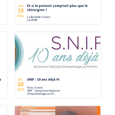
Et si le patient comptait plus que le
JUN
18
chirurgien ?
2021
La Rochelle, France
LA SPIRE
s
SNIF : 10 ans déjà !!!
DEC
08
Paris, France
2016
SNIF - Symposium National
d'Implantologie au Fé...