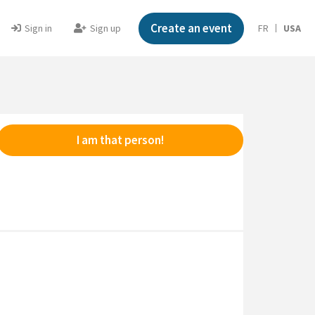
Create an event
Sign in
Sign up
FR
USA
I am that person!