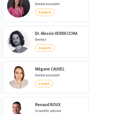
Dental assistant
3 events
Dr. Alessio VERDECCHIA
Dentist
2 events
Mégane CAUVEL
Dental assistant
1 event
Renaud ROUX
Scientific adviser