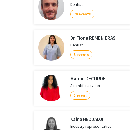
Dentist
20 events
Dr. Fiona REMENIERAS
Dentist
5 events
Marion DECORDE
Scientific adviser
1 event
Kaina HEDDADJI
Industry representative