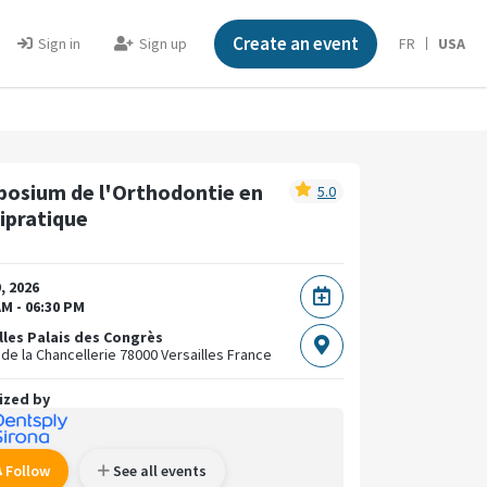
Create an event
Sign in
Sign up
FR
USA
osium de l'Orthodontie en
5.0
pratique
, 2026
AM - 06:30 PM
lles Palais des Congrès
de la Chancellerie
78000 Versailles
France
ized by
Follow
See all events