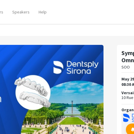
rs
Speakers
Help
Symp
Omni
SOO
May 29
08:30 
Versai
10 Rue 
Organ