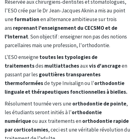
Réservée aux chirurgiens-dentistes et stomatologues,
l'ESO crée par le Dr Jean-Jacques Aknin a mis au point
une
formation
en alternance ambitieuse sur trois
ans
reprenant l'enseignement du CECSMO et de
l'Internat
. Son objectif : enseigner non pas des notions
parcellaires mais une profession, l'orthodontie.
L'ESO enseigne
toutes les typologies de
traitements
des
multiattaches
aux
vis d'ancrage
en
passant par les
gouttières transparentes
thermoformées
de type Invisalign ou l'
orthodontie
linguale et thérapeutiques fonctionnelles à bielles.
Résolument tournée vers une
orthodontie de pointe
,
les étudiants seront initiés à l'
orthodontie
numérique
ou aux traitements en
orthodontie rapide
par corticotomies
, ceci est une véritable révolution du
traitement de l’adulte.