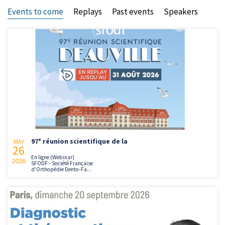
Events to come
Replays
Past events
Speakers
97ᵉ réunion scientifique de la
MAY
26
En ligne (Webinar)
2026
SFODF - Société Française
d'Orthopédie Dento-Fa...