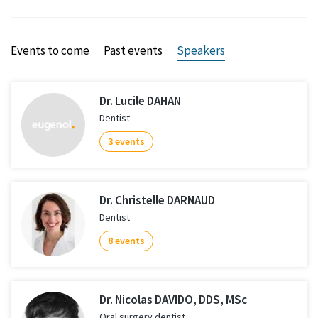
Events to come
Past events
Speakers
Dr. Lucile DAHAN
Dentist
3 events
Dr. Christelle DARNAUD
Dentist
8 events
Dr. Nicolas DAVIDO, DDS, MSc
Oral surgery dentist